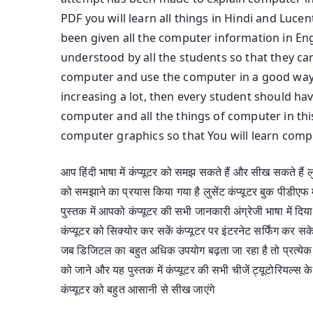
PDF you will learn all things in Hindi and Luc
been given all the computer information in Eng
understood by all the students so that they ca
computer and use the computer in a good way b
increasing a lot, then every student should h
computer and all the things of computer in th
computer graphics so that You will learn compu
आप हिंदी भाषा में कंप्यूटर को समझ सकते हैं और सीख सकते हैं लुसे
को समझाने का प्रयास किया गया है लुसेंट कंप्यूटर बुक पीडीएफ में
पुस्तक में आपको कंप्यूटर की सभी जानकारी अंग्रेजी भाषा में दिय
कंप्यूटर को सिक्योर कर सकें कंप्यूटर पर इंटरनेट सर्फिंग कर स
जब डिजिटल का बहुत अधिक उपयोग बढ़ता जा रहा है तो प्रत्येक वि
को जाने और यह पुस्तक में कंप्यूटर की सभी चीजें ट्यूटोरियल्स क
कंप्यूटर को बहुत आसानी से सीख जाएंगे