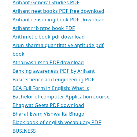
Arihant General Studies PDF
Arihant neet books PDF free download
Arihant reasoning book PDF Download
Arihant rrb ntpc book PDF
Arithmetic book pdf download
Arun sharma quantitative aptitude pdf
book
Atharvashirsha PDF download
Banking awareness PDF by Arihant
Basic science and engineering PDF
BCA Full Form in English: What is
Bachelor of computer Application course
Bhagwat Geeta PDF download
Bharat Evam Vishwa Ka Bhugol
Black book of english vocabulary PDF
BUSINESS