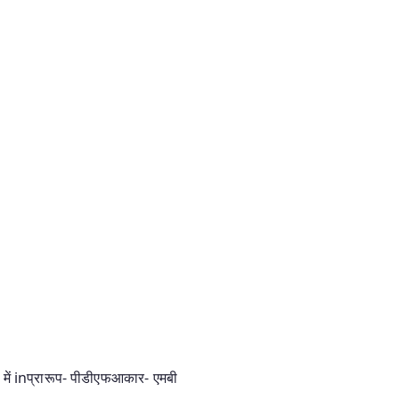
ेजी में inप्रारूप- पीडीएफआकार- एमबी