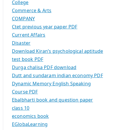
College
Commerce & Arts
COMPANY
Ctet previous year paper PDF
Current Affairs
Disaster
Download Kiran’s psychological aptitude
test book PDF
Durga chalisa PDF download
Dutt and sundaram indian economy PDF
Dynamic Memory English Speaking
Course PDF
Ebalbharti book and question paper
class 10
economics book
EGlobaLearning