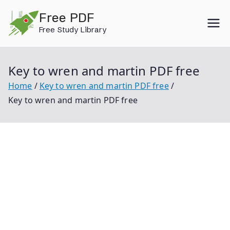
Skip
Free PDF
to
Free Study Library
content
Key to wren and martin PDF free
Home
Key to wren and martin PDF free
Key to wren and martin PDF free
Key To Wren And Martin Pdf Free Key To Wren And
Martin High School Pdf Free Download Key To Wren
And Martin High School English Grammar And
Composition Free Download Wren And Martin