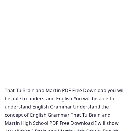
And Martin Key Download A Key To Wren And Martin
Book Pdf Free Download Key To Wren And Martin Self
Practice Book Pdf Download Key Book Of Wren And
Martin Free Download Pdf Wren And Martin Answer
Key Book Pdf Key To English Grammar And
Composition By Wren And Martin Pdf Download Key
To Wren And Martin Pdf Free Download High School
English Grammar By Wren And Martin Key Book Pdf
Download Key To Wren And Martin Pdf Download
Wren And Martin Key Free Download
That Tu Brain and Martin PDF Free Download you will
be able to understand English You will be able to
understand English Grammar Understand the
concept of English Grammar That Tu Brain and
Martin High School PDF Free Download I will show