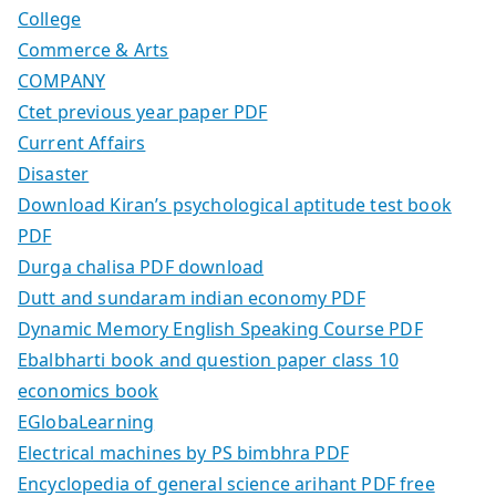
College
Commerce & Arts
COMPANY
Ctet previous year paper PDF
Current Affairs
Disaster
Download Kiran’s psychological aptitude test book
PDF
Durga chalisa PDF download
Dutt and sundaram indian economy PDF
Dynamic Memory English Speaking Course PDF
Ebalbharti book and question paper class 10
economics book
EGlobaLearning
Electrical machines by PS bimbhra PDF
Encyclopedia of general science arihant PDF free