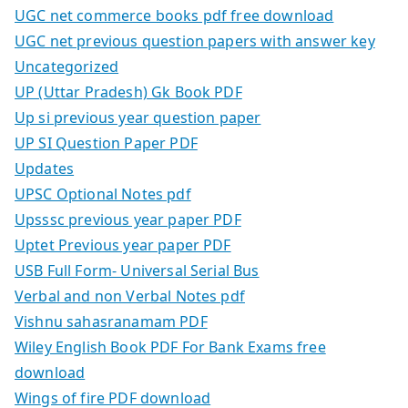
UGC net commerce books pdf free download
UGC net previous question papers with answer key
Uncategorized
UP (Uttar Pradesh) Gk Book PDF
Up si previous year question paper
UP SI Question Paper PDF
Updates
UPSC Optional Notes pdf
Upsssc previous year paper PDF
Uptet Previous year paper PDF
USB Full Form- Universal Serial Bus
Verbal and non Verbal Notes pdf
Vishnu sahasranamam PDF
Wiley English Book PDF For Bank Exams free
download
Wings of fire PDF download