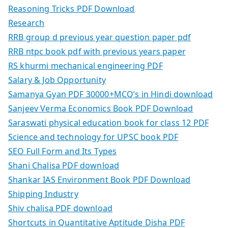
Reasoning Tricks PDF Download
Research
RRB group d previous year question paper pdf
RRB ntpc book pdf with previous years paper
RS khurmi mechanical engineering PDF
Salary & Job Opportunity
Samanya Gyan PDF 30000+MCQ’s in Hindi download
Sanjeev Verma Economics Book PDF Download
Saraswati physical education book for class 12 PDF
Science and technology for UPSC book PDF
SEO Full Form and Its Types
Shani Chalisa PDF download
Shankar IAS Environment Book PDF Download
Shipping Industry
Shiv chalisa PDF download
Shortcuts in Quantitative Aptitude Disha PDF