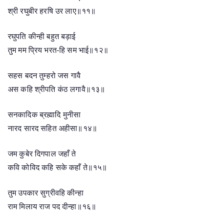
श्री रघुबीर हरषि उर लाए॥११॥
रघुपति कीन्ही बहुत बड़ाई
तुम मम प्रिय भरत-हि सम भाई॥१२॥
सहस बदन तुम्हरो जस गावै
अस कहि श्रीपति कंठ लगावै॥१३॥
सनकादिक ब्रह्मादि मुनीसा
नारद सारद सहित अहीसा॥१४॥
जम कुबेर दिगपाल जहाँ ते
कवि कोविद कहि सके कहाँ ते॥१५॥
तुम उपकार सुग्रीवहि कीन्हा
राम मिलाय राज पद दीन्हा॥१६॥