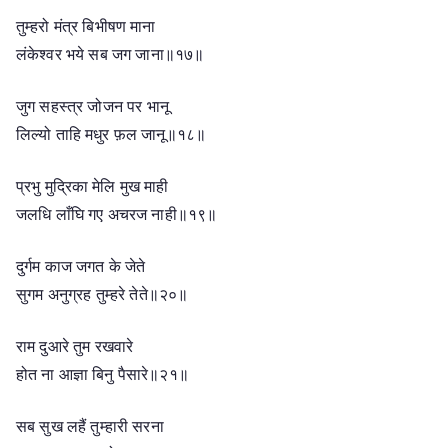
तुम्हरो मंत्र बिभीषण माना
लंकेश्वर भये सब जग जाना॥१७॥
जुग सहस्त्र जोजन पर भानू
लिल्यो ताहि मधुर फ़ल जानू॥१८॥
प्रभु मुद्रिका मेलि मुख माही
जलधि लाँघि गए अचरज नाही॥१९॥
दुर्गम काज जगत के जेते
सुगम अनुग्रह तुम्हरे तेते॥२०॥
राम दुआरे तुम रखवारे
होत ना आज्ञा बिनु पैसारे॥२१॥
सब सुख लहैं तुम्हारी सरना