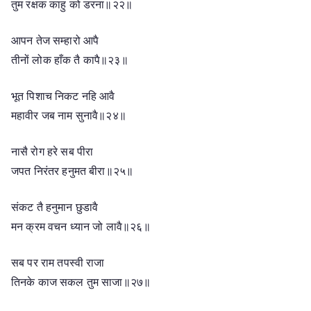
तुम रक्षक काहु को डरना॥२२॥
आपन तेज सम्हारो आपै
तीनों लोक हाँक तै कापै॥२३॥
भूत पिशाच निकट नहि आवै
महावीर जब नाम सुनावै॥२४॥
नासै रोग हरे सब पीरा
जपत निरंतर हनुमत बीरा॥२५॥
संकट तै हनुमान छुडावै
मन क्रम वचन ध्यान जो लावै॥२६॥
सब पर राम तपस्वी राजा
तिनके काज सकल तुम साजा॥२७॥