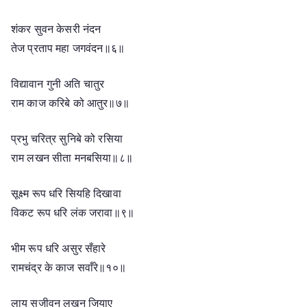
शंकर सुवन केसरी नंदन
तेज प्रताप महा जगवंदन॥६॥
विद्यावान गुनी अति चातुर
राम काज करिबे को आतुर॥७॥
प्रभु चरित्र सुनिबे को रसिया
राम लखन सीता मनबसिया॥८॥
सूक्ष्म रूप धरि सियहि दिखावा
विकट रूप धरि लंक जरावा॥९॥
भीम रूप धरि असुर सँहारे
रामचंद्र के काज सवाँरे॥१०॥
लाय सजीवन लखन जियाए