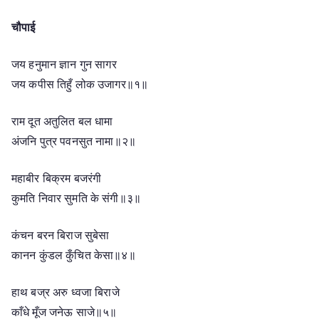
चौपाई
जय हनुमान ज्ञान गुन सागर
जय कपीस तिहुँ लोक उजागर॥१॥
राम दूत अतुलित बल धामा
अंजनि पुत्र पवनसुत नामा॥२॥
महाबीर बिक्रम बजरंगी
कुमति निवार सुमति के संगी॥३॥
कंचन बरन बिराज सुबेसा
कानन कुंडल कुँचित केसा॥४॥
हाथ बज्र अरु ध्वजा बिराजे
काँधे मूँज जनेऊ साजे॥५॥