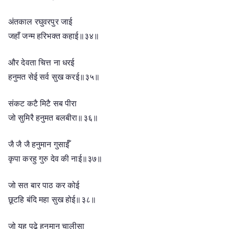
अंतकाल रघुवरपुर जाई
जहाँ जन्म हरिभक्त कहाई॥३४॥
और देवता चित्त ना धरई
हनुमत सेई सर्व सुख करई॥३५॥
संकट कटै मिटै सब पीरा
जो सुमिरै हनुमत बलबीरा॥३६॥
जै जै जै हनुमान गुसाईँ
कृपा करहु गुरु देव की नाई॥३७॥
जो सत बार पाठ कर कोई
छूटहि बंदि महा सुख होई॥३८॥
जो यह पढ़े हनुमान चालीसा