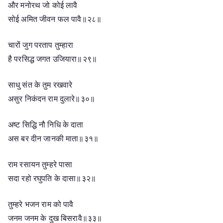
और मनोरथ जो कोई लावै
सोई अमित जीवन फल पावै॥२८॥
चारों जुग परताप तुम्हारा
है परसिद्ध जगत उजियारा॥२९॥
साधु संत के तुम रखवारे
असुर निकंदन राम दुलारे॥३०॥
अष्ट सिद्धि नौ निधि के दाता
अस बर दीन जानकी माता॥३१॥
राम रसायन तुम्हरे पासा
सदा रहो रघुपति के दासा॥३२॥
तुम्हरे भजन राम को पावै
जनम जनम के दुख बिसरावै॥३३॥