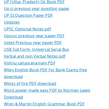
UP (Uttar Pradesh) Gk Book PDF
Up si previous year question paper
UP SI Question Paper PDF
Updates
UPSC Optional Notes pdf
Upsssc previous year paper PDF
Uptet Previous year paper PDF
USB Full Form- Universal Serial Bus
Verbal and non Verbal Notes pdf
Vishnu sahasranamam PDF
Wiley English Book PDF For Bank Exams free
download
Wings of fire PDF download
Word power made easy PDF by Norman Lewis
Download
Wren & Martin English Grammar Book PDF