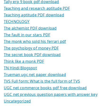
Tally erp 9 book pdf download
Teaching and research aptitude PDF
Teaching aptitude PDF download
TECHNOLOGY
The alchemist PDF download
The fault in our stars PDF
The monk who sold his ferrari pdf
The psychology of money PDF
The secret book PDF download
Think like a monk PDF
TN Hindi Blogspot
Trueman ugc net paper download
TVS Full form: What is the full form of TVS
UGC net commerce books pdf free download
UGC net previous question papers with answer key
Uncategorized