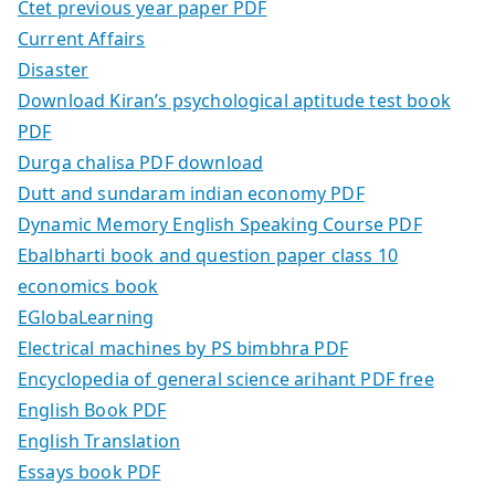
Ctet previous year paper PDF
Current Affairs
Disaster
Download Kiran’s psychological aptitude test book
PDF
Durga chalisa PDF download
Dutt and sundaram indian economy PDF
Dynamic Memory English Speaking Course PDF
Ebalbharti book and question paper class 10
economics book
EGlobaLearning
Electrical machines by PS bimbhra PDF
Encyclopedia of general science arihant PDF free
English Book PDF
English Translation
Essays book PDF