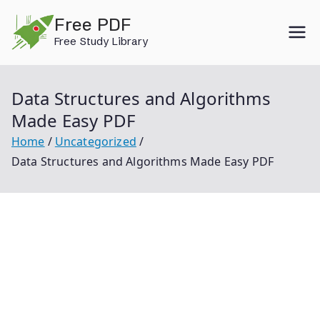
Skip
Free PDF
to
Free Study Library
content
Data Structures and Algorithms
Made Easy PDF
Home
Uncategorized
Data Structures and Algorithms Made Easy PDF
Data Structures And Algorithms Made Easy Pdf Data
Structures And Algorithms Made Easy Data
Structures And Algorithms Made Easy By Narasimha