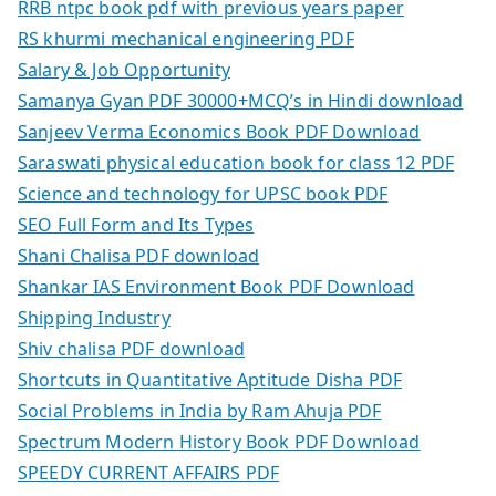
RRB ntpc book pdf with previous years paper
RS khurmi mechanical engineering PDF
Salary & Job Opportunity
Samanya Gyan PDF 30000+MCQ’s in Hindi download
Sanjeev Verma Economics Book PDF Download
Saraswati physical education book for class 12 PDF
Science and technology for UPSC book PDF
SEO Full Form and Its Types
Shani Chalisa PDF download
Shankar IAS Environment Book PDF Download
Shipping Industry
Shiv chalisa PDF download
Shortcuts in Quantitative Aptitude Disha PDF
Social Problems in India by Ram Ahuja PDF
Spectrum Modern History Book PDF Download
SPEEDY CURRENT AFFAIRS PDF