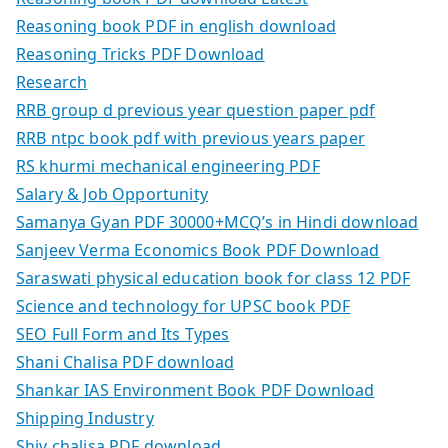
Reasoning book PDF in english download
Reasoning Tricks PDF Download
Research
RRB group d previous year question paper pdf
RRB ntpc book pdf with previous years paper
RS khurmi mechanical engineering PDF
Salary & Job Opportunity
Samanya Gyan PDF 30000+MCQ’s in Hindi download
Sanjeev Verma Economics Book PDF Download
Saraswati physical education book for class 12 PDF
Science and technology for UPSC book PDF
SEO Full Form and Its Types
Shani Chalisa PDF download
Shankar IAS Environment Book PDF Download
Shipping Industry
Shiv chalisa PDF download