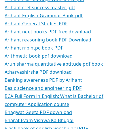
Arihant ctet success master pdf
Arihant English Grammar Book pdf
Arihant General Studies PDF
Arihant neet books PDF free download
Arihant reasoning book PDF Download
Arihant rrb ntpc book PDF
Arithmetic book pdf download
Arun sharma quantitative aptitude pdf book
Atharvashirsha PDF download
Banking awareness PDF by Arihant
Basic science and engineering PDF
BCA Full Form in English: What is Bachelor of
computer Application course
Bhagwat Geeta PDF download
Bharat Evam Vishwa Ka Bhugol
Black book of english vocabulary PDF