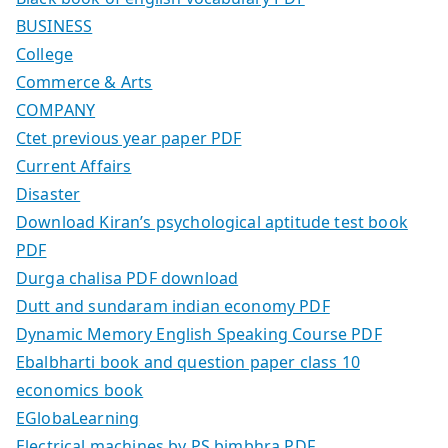
BUSINESS
College
Commerce & Arts
COMPANY
Ctet previous year paper PDF
Current Affairs
Disaster
Download Kiran’s psychological aptitude test book
PDF
Durga chalisa PDF download
Dutt and sundaram indian economy PDF
Dynamic Memory English Speaking Course PDF
Ebalbharti book and question paper class 10
economics book
EGlobaLearning
Electrical machines by PS bimbhra PDF