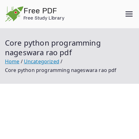
Skip
Free PDF
to
Free Study Library
content
Core python programming
nageswara rao pdf
Home
Uncategorized
Core python programming nageswara rao pdf
Core Python Programming Nageswara Rao Pdf Core
Python Programming Nageswara Rao Core Python
Programming Nageswara Rao Pdf Github Core