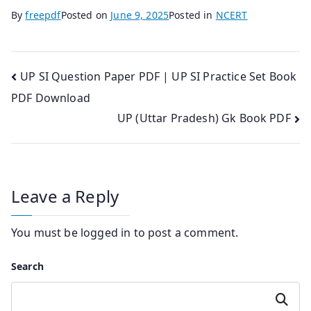
By
freepdf
Posted on
June 9, 2025
Posted in
NCERT
Post
UP SI Question Paper PDF | UP SI Practice Set Book
PDF Download
navigation
UP (Uttar Pradesh) Gk Book PDF
Leave a Reply
You must be
logged in
to post a comment.
Search
Search