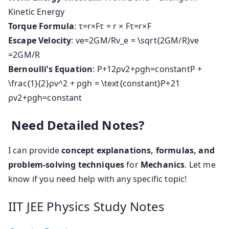
Kinetic Energy
Torque Formula
:
τ=r×Fτ = r × F
τ
=
r
×
F
Escape Velocity
:
ve=2GM/Rv_e = \sqrt{2GM/R}
v
e
=
2
GM
/
R
Bernoulli’s Equation
:
P+12ρv2+ρgh=constantP +
\frac{1}{2}ρv^2 + ρgh = \text{constant}
P
+
2
1
ρ
v
2
+
ρ
g
h
=
constant
Need Detailed Notes?
I can provide
concept explanations, formulas, and
problem-solving techniques
for
Mechanics
. Let me
know if you need help with any specific topic!
IIT JEE Physics Study Notes