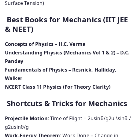
Surface Tension)
Best Books for Mechanics (IIT JEE
& NEET)
Concepts of Physics – H.C. Verma
Understanding Physics (Mechanics Vol 1 & 2) – D.C.
Pandey
Fundamentals of Physics – Resnick, Halliday,
Walker
NCERT Class 11 Physics (For Theory Clarity)
Shortcuts & Tricks for Mechanics
Projectile Motion
: Time of Flight =
2usin⁡θ/g2u \sinθ /
g
2
u
sin
θ
/
g
Work-Energy Theorem
: Work Done = Change in