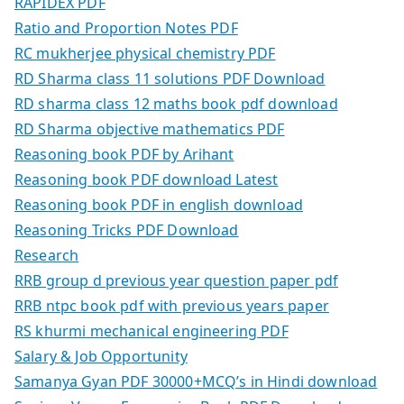
RAPIDEX PDF
Ratio and Proportion Notes PDF
RC mukherjee physical chemistry PDF
RD Sharma class 11 solutions PDF Download
RD sharma class 12 maths book pdf download
RD Sharma objective mathematics PDF
Reasoning book PDF by Arihant
Reasoning book PDF download Latest
Reasoning book PDF in english download
Reasoning Tricks PDF Download
Research
RRB group d previous year question paper pdf
RRB ntpc book pdf with previous years paper
RS khurmi mechanical engineering PDF
Salary & Job Opportunity
Samanya Gyan PDF 30000+MCQ’s in Hindi download