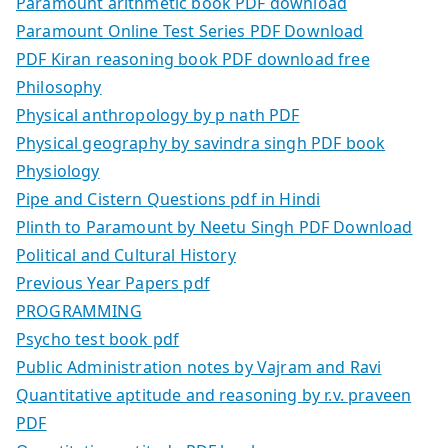
Paramount arithmetic book PDF download
Paramount Online Test Series PDF Download
PDF Kiran reasoning book PDF download free
Philosophy
Physical anthropology by p nath PDF
Physical geography by savindra singh PDF book
Physiology
Pipe and Cistern Questions pdf in Hindi
Plinth to Paramount by Neetu Singh PDF Download
Political and Cultural History
Previous Year Papers pdf
PROGRAMMING
Psycho test book pdf
Public Administration notes by Vajram and Ravi
Quantitative aptitude and reasoning by r.v. praveen
PDF