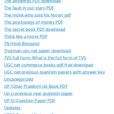
The alchemist PDF download
The fault in our stars PDF
The monk who sold his ferrari pdf
The psychology of money PDF
The secret book PDF download
Think like a monk PDF
TN Hindi Blogspot
Trueman ugc net paper download
TVS Full form: What is the full form of TVS
UGC net commerce books pdf free download
UGC net previous question papers with answer key
Uncategorized
UP (Uttar Pradesh) Gk Book PDF
Up si previous year question paper
UP SI Question Paper PDF
Updates