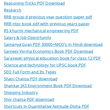
Reasoning Tricks PDF Download
Research
RRB group d previous year question paper pdf
RRB ntpc book pdf with previous years paper
RS khurmi mechanical engineering PDF
Salary & Job Opportunity
Samanya Gyan PDF 30000+MCQ’s in Hindi download
Sanjeev Verma Economics Book PDF Download
Saraswati physical education book for class 12 PDF
Science and technology for UPSC book PDF
SEO Full Form and Its Types
Shani Chalisa PDF download
Shankar IAS Environment Book PDF Download
Shipping Industry
Shiv chalisa PDF download
Shortcuts in Quantitative Aptitude Disha PDF