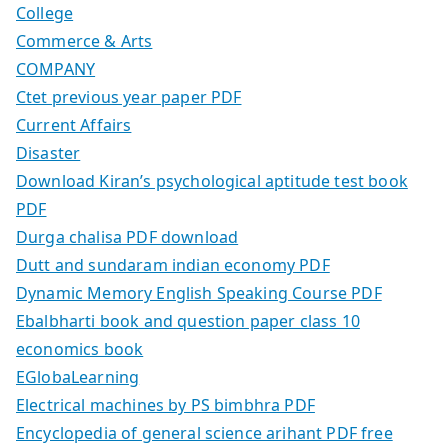
College
Commerce & Arts
COMPANY
Ctet previous year paper PDF
Current Affairs
Disaster
Download Kiran’s psychological aptitude test book
PDF
Durga chalisa PDF download
Dutt and sundaram indian economy PDF
Dynamic Memory English Speaking Course PDF
Ebalbharti book and question paper class 10
economics book
EGlobaLearning
Electrical machines by PS bimbhra PDF
Encyclopedia of general science arihant PDF free