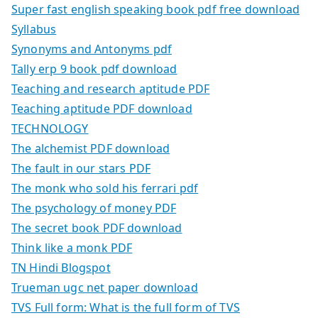
Super fast english speaking book pdf free download
Syllabus
Synonyms and Antonyms pdf
Tally erp 9 book pdf download
Teaching and research aptitude PDF
Teaching aptitude PDF download
TECHNOLOGY
The alchemist PDF download
The fault in our stars PDF
The monk who sold his ferrari pdf
The psychology of money PDF
The secret book PDF download
Think like a monk PDF
TN Hindi Blogspot
Trueman ugc net paper download
TVS Full form: What is the full form of TVS