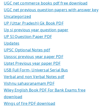
UGC net commerce books pdf free download
UGC net previous question papers with answer key
Uncategorized
UP (Uttar Pradesh) Gk Book PDF
Up si previous year question paper
UP SI Question Paper PDF
Updates
UPSC Optional Notes pdf
Upsssc previous year paper PDF
Uptet Previous year paper PDF
USB Full Form- Universal Serial Bus
Verbal and non Verbal Notes pdf
Vishnu sahasranamam PDF
Wiley English Book PDF For Bank Exams free
download
Wings of fire PDF download