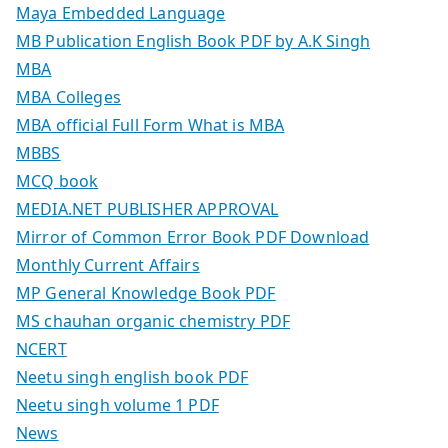
Maya Embedded Language
MB Publication English Book PDF by A.K Singh
MBA
MBA Colleges
MBA official Full Form What is MBA
MBBS
MCQ book
MEDIA.NET PUBLISHER APPROVAL
Mirror of Common Error Book PDF Download
Monthly Current Affairs
MP General Knowledge Book PDF
MS chauhan organic chemistry PDF
NCERT
Neetu singh english book PDF
Neetu singh volume 1 PDF
News