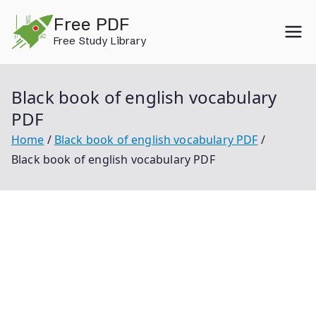
Skip
Free PDF
to
Free Study Library
content
Black book of english vocabulary
PDF
Home
Black book of english vocabulary PDF
Black book of english vocabulary PDF
black book of english vocabulary pdf black book of
english vocabulary black book of english
vocabulary pdf 2020 the black book of english