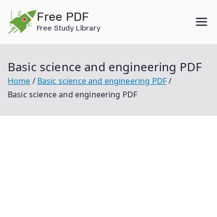
Skip
Free PDF
to
Free Study Library
content
Basic science and engineering PDF
Home
Basic science and engineering PDF
Basic science and engineering PDF
Basic Science And Engineering Pdf Basic Science And
Engineering Basic Science Basic Physics Basic
Chemistry Basic Biology Chemistry Definition Simple
Organic Chemistry Basics Basic Science Class 6 Basic