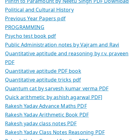
Plinth to Paramount by Neetu Singh PDF Download
Political and Cultural History
Previous Year Papers pdf
PROGRAMMING
Psycho test book pdf
Public Administration notes by Vajram and Ravi
Quantitative aptitude and reasoning by r.v. praveen
PDF
Quantitative aptitude PDF book
Quantitative aptitude tricks pdf
Quantum cat by sarvesh kumar verma PDF
Quick arithmetic by ashish agarwal PDF]
Rakesh Yadav Advance Maths PDF
Rakesh Yadav Arithmetic Book PDF
Rakesh yadav class notes PDF
Rakesh Yadav Class Notes Reasoning PDF