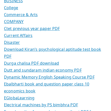
BUSINESS
College
Commerce & Arts
COMPANY
Ctet previous year paper PDF
Current Affairs
Disaster
Download Kiran’s psychological aptitude test book
PDF
Durga chalisa PDF download
Dutt and sundaram indian economy PDF
Dynamic Memory English Speaking Course PDF
Ebalbharti book and question paper class 10
economics book
EGlobaLearning
Electrical machines by PS bimbhra PDF