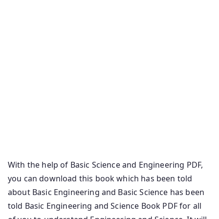
Science Definition Basic Science Class 8 Base Science
Definition Basic Science For Class 7 Definition Of A
Base Chemistry Basics Of Quantum Physics
Chemistry Basics For Beginners Physics Basics For
Beginners Basic Science For Kids Types Of Basic
Science Base Units Physics Basic Analytical Chemistry
Basic Mathematics For Physics Basic Definition Of
Physics Nuclear Physics Basics Basics Of Political
Science Meaning Of Basic Science Basic Chemistry In
Hindi Basic And Applied Science Class 8 Basic Science
Another Word For Basic In Chemistry
With the help of Basic Science and Engineering PDF,
you can download this book which has been told
about Basic Engineering and Basic Science has been
told Basic Engineering and Science Book PDF for all