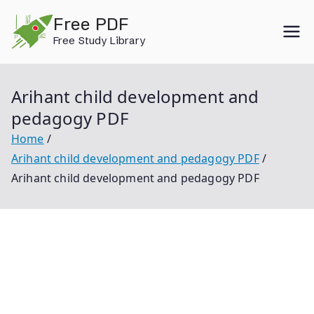
Skip
Free PDF
to
Free Study Library
content
Arihant child development and
pedagogy PDF
Home
Arihant child development and pedagogy PDF
Arihant child development and pedagogy PDF
Arihant Child Development And Pedagogy Pdf Arihant
Child Development And Pedagogy Arihant Child