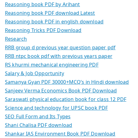
Reasoning book PDF by Arihant
Reasoning book PDF download Latest
Reasoning book PDF in english download
Reasoning Tricks PDF Download
Research
RRB group d previous year question paper pdf
RRB ntpc book pdf with previous years paper
RS khurmi mechanical engineering PDF
Salary & Job Opportunity
Samanya Gyan PDF 30000+MCQ’s in Hindi download
Sanjeev Verma Economics Book PDF Download
Saraswati physical education book for class 12 PDF
Science and technology for UPSC book PDF
SEO Full Form and Its Types
Shani Chalisa PDF download
Shankar IAS Environment Book PDF Download