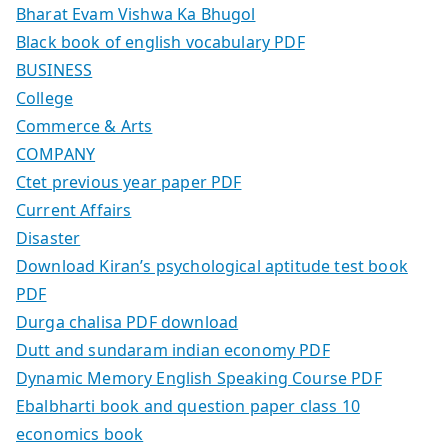
Bharat Evam Vishwa Ka Bhugol
Black book of english vocabulary PDF
BUSINESS
College
Commerce & Arts
COMPANY
Ctet previous year paper PDF
Current Affairs
Disaster
Download Kiran’s psychological aptitude test book
PDF
Durga chalisa PDF download
Dutt and sundaram indian economy PDF
Dynamic Memory English Speaking Course PDF
Ebalbharti book and question paper class 10
economics book