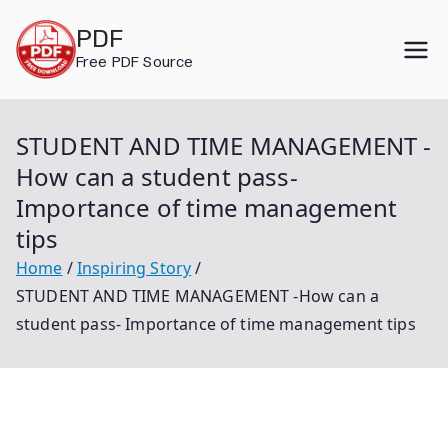
Skip
PDF
to
Free PDF Source
content
STUDENT AND TIME MANAGEMENT -
How can a student pass-
Importance of time management
tips
Home
Inspiring Story
STUDENT AND TIME MANAGEMENT -How can a
student pass- Importance of time management tips