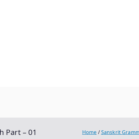
h Part – 01
Home
Sanskrit Gram