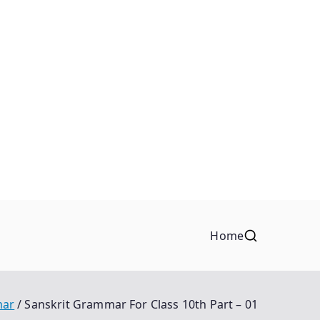
Home
mar
Sanskrit Grammar For Class 10th Part – 01