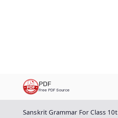
Skip
PDF
to
Free PDF Source
content
Sanskrit Grammar For Class 10t