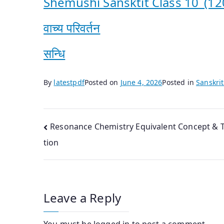
Shemushi Sansktit Class 10_(12
वाच्‍य परिवर्तन
सन्‍धि
By
latestpdf
Posted on
June 4, 2026
Posted in
Sanskri
Post
Resonance Chemistry Equivalent Concept & T
tion
navigation
Leave a Reply
You must be
logged in
to post a comment.