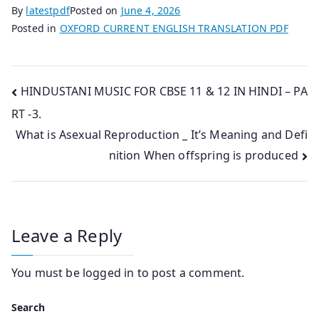
By
latestpdf
Posted on
June 4, 2026
Posted in
OXFORD CURRENT ENGLISH TRANSLATION PDF
Post
HINDUSTANI MUSIC FOR CBSE 11 & 12 IN HINDI – PA
RT -3.
navigation
What is Asexual Reproduction _ It’s Meaning and Defi
nition When offspring is produced
Leave a Reply
You must be
logged in
to post a comment.
Search