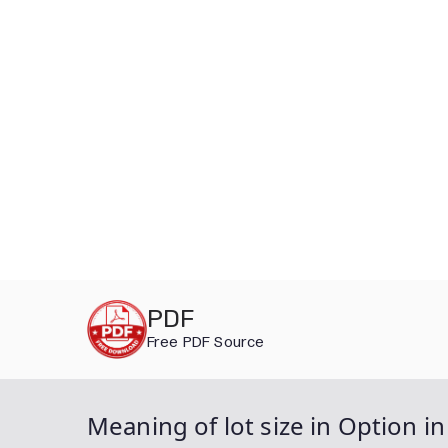
Skip
PDF
to
Free PDF Source
content
Meaning of lot size in Option in