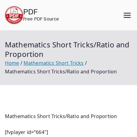
Skip
PDF
to
Free PDF Source
content
Mathematics Short Tricks/Ratio and
Proportion
Home
Mathematics Short Tricks
Mathematics Short Tricks/Ratio and Proportion
Mathematics Short Tricks/Ratio and Proportion
[fvplayer id=”664″]