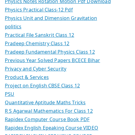
Physics Notes Rotation Motion Pdf Download
Physics Practical Class-12 Pdf
Physics Unit and Dimension Gravitation
politics
Practical File Sanskrit Class 12
Pradeep Chemistry Class 12
Pradeep Fundamental Physics Class 12
Previous Year Solved Papers BCECE Bihar
Privacy and Cyber Security
Product & Services
Project on English CBSE Class 12
PSU
Quantitative Aptitude Maths Tricks
R S Agarwal Mathematics For Class 12
Rapidex Computer Course Book PDF
Rapidex English Epeaking Course VIDEO