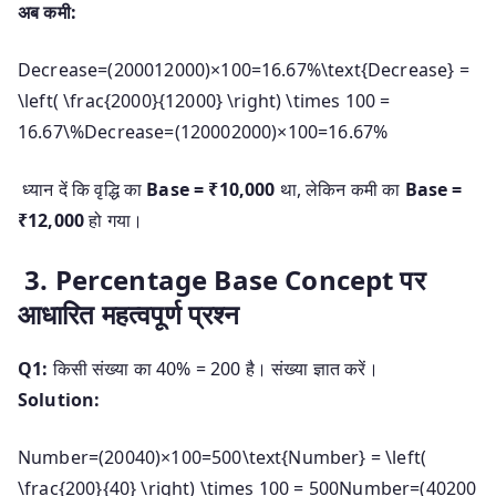
अब कमी:
Decrease=(200012000)×100=16.67%\text{Decrease} =
\left( \frac{2000}{12000} \right) \times 100 =
16.67\%
Decrease
=
(
120002000
)
×
100
=
16.67%
ध्यान दें कि वृद्धि का
Base = ₹10,000
था, लेकिन कमी का
Base =
₹12,000
हो गया।
3. Percentage Base Concept पर
आधारित महत्वपूर्ण प्रश्न
Q1:
किसी संख्या का 40% = 200 है। संख्या ज्ञात करें।
Solution:
Number=(20040)×100=500\text{Number} = \left(
\frac{200}{40} \right) \times 100 = 500
Number
=
(
40200