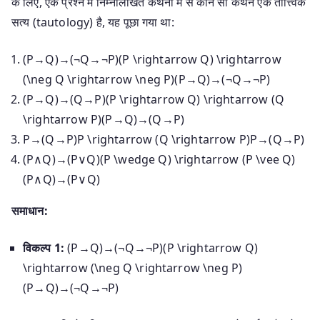
के लिए, एक प्रश्न में निम्नलिखित कथनों में से कौन सा कथन एक तात्त्विक
सत्य (tautology) है, यह पूछा गया था:
(P→Q)→(¬Q→¬P)(P \rightarrow Q) \rightarrow
(\neg Q \rightarrow \neg P)
(
P
→
Q
)
→
(
¬
Q
→
¬
P
)
(P→Q)→(Q→P)(P \rightarrow Q) \rightarrow (Q
\rightarrow P)
(
P
→
Q
)
→
(
Q
→
P
)
P→(Q→P)P \rightarrow (Q \rightarrow P)
P
→
(
Q
→
P
)
(P∧Q)→(P∨Q)(P \wedge Q) \rightarrow (P \vee Q)
(
P
∧
Q
)
→
(
P
∨
Q
)
समाधान:
विकल्प 1:
(P→Q)→(¬Q→¬P)(P \rightarrow Q)
\rightarrow (\neg Q \rightarrow \neg P)
(
P
→
Q
)
→
(
¬
Q
→
¬
P
)