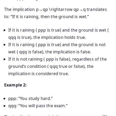
The implication
p→qp \rightarrow q
p
→
q
translates
to: “If it is raining, then the ground is wet.”
If it is raining (
pp
p
is true) and the ground is wet (
qq
q
is true), the implication holds true.
If it is raining (
pp
p
is true) and the ground is not
wet (
qq
q
is false), the implication is false.
If it is not raining (
pp
p
is false), regardless of the
ground’s condition (
qq
q
true or false), the
implication is considered true.
Example 2:
pp
p
: “You study hard.”
qq
q
: “You will pass the exam.”