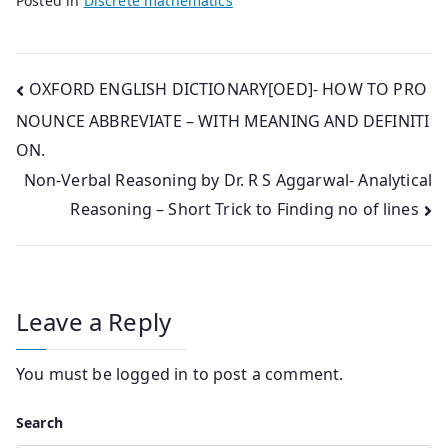
Posted in
Discrete mathematics
Post
OXFORD ENGLISH DICTIONARY[OED]- HOW TO PRO
NOUNCE ABBREVIATE – WITH MEANING AND DEFINITI
navigation
ON.
Non-Verbal Reasoning by Dr. R S Aggarwal- Analytical
Reasoning – Short Trick to Finding no of lines
Leave a Reply
You must be
logged in
to post a comment.
Search