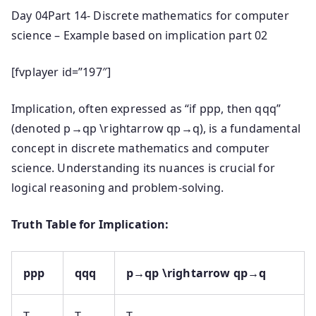
Day 04Part 14- Discrete mathematics for computer
science – Example based on implication part 02
[fvplayer id=”197″]
Implication, often expressed as “if
pp
p
, then
qq
q
”
(denoted
p→qp \rightarrow q
p
→
q
), is a fundamental
concept in discrete mathematics and computer
science. Understanding its nuances is crucial for
logical reasoning and problem-solving.
Truth Table for Implication:
pp
p
qq
q
p→qp \rightarrow q
p
→
q