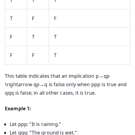
T
T
T
T
F
F
F
T
T
F
F
T
This table indicates that an implication
p→qp
\rightarrow q
p
→
q
is false only when
pp
p
is true and
qq
q
is false; in all other cases, it is true.
Example 1:
Let
pp
p
: “It is raining.”
Let
qq
q
: “The ground is wet.”