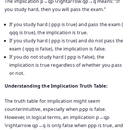
The implication
p→qp \rightarrow q
p
→
q
means: “If
you study hard, then you will pass the exam.”
If you study hard (
pp
p
is true) and pass the exam (
qq
q
is true), the implication is true.
If you study hard (
pp
p
is true) and do not pass the
exam (
qq
q
is false), the implication is false.
If you do not study hard (
pp
p
is false), the
implication is true regardless of whether you pass
or not.
Understanding the Implication Truth Table:
The truth table for implication might seem
counterintuitive, especially when
pp
p
is false.
However, in logical terms, an implication
p→qp
\rightarrow q
p
→
q
is only false when
pp
p
is true, and