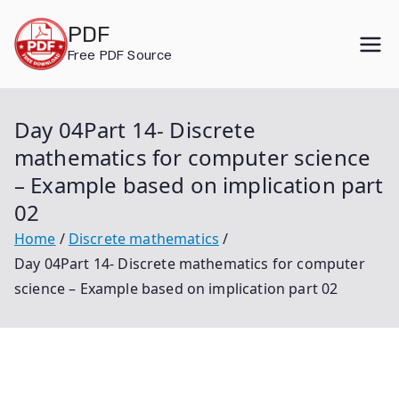
Skip
PDF
to
Free PDF Source
content
Day 04Part 14- Discrete
mathematics for computer science
– Example based on implication part
02
Home
Discrete mathematics
Day 04Part 14- Discrete mathematics for computer
science – Example based on implication part 02