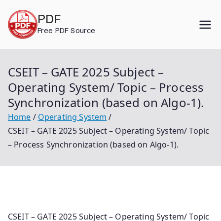
Skip
PDF
to
Free PDF Source
content
CSEIT – GATE 2025 Subject –
Operating System/ Topic – Process
Synchronization (based on Algo-1).
Home
Operating System
CSEIT – GATE 2025 Subject – Operating System/ Topic
– Process Synchronization (based on Algo-1).
CSEIT – GATE 2025 Subject – Operating System/ Topic