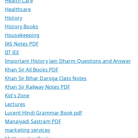
Health Care
Healthcare
History
History Books
Housekeeping
IAS Notes PDF
IIT JEE
Important History Jain Dharm Questions and Answer
Khan Sir All Books PDF
Khan Sir Bihar Daroga Class Notes
Khan Sir Railway Notes PDF
Kid's Zone
Lectures
Lucent Hindi Grammar Book pdf
Manaiyadi Sastram PDF
marketing services