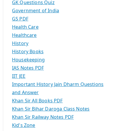
GK Questions Quiz
Government of India
GS PDF
Health Care
Healthcare
History
History Books
Housekeeping
IAS Notes PDF
IIT JEE
Important History Jain Dharm Questions
and Answer
Khan Sir All Books PDF
Khan Sir Bihar Daroga Class Notes
Khan Sir Railway Notes PDF
Kid's Zone