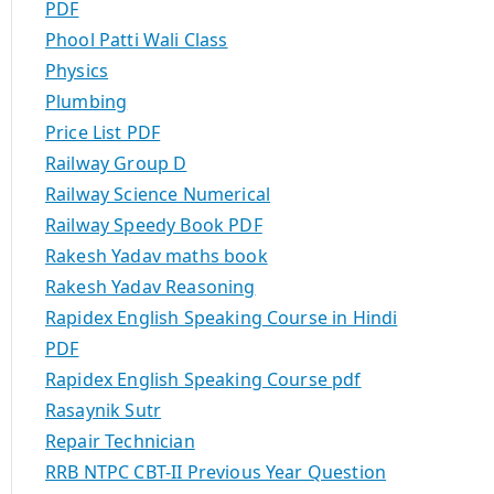
PDF
Phool Patti Wali Class
Physics
Plumbing
Price List PDF
Railway Group D
Railway Science Numerical
Railway Speedy Book PDF
Rakesh Yadav maths book
Rakesh Yadav Reasoning
Rapidex English Speaking Course in Hindi
PDF
Rapidex English Speaking Course pdf
Rasaynik Sutr
Repair Technician
RRB NTPC CBT-II Previous Year Question