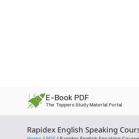
Skip
E-Book PDF
to
The Toppers Study Material Portal
content
Rapidex English Speaking Cour
Home
PDF
Rapidex English Speaking Course