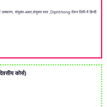
्चारण, संयुक्त-अक्षर,संयुक्त स्वर ,Diphthong रोमन लिपि में हिन्दी
वसीय कोर्स)