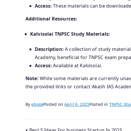
Access:
These materials can be download
Additional Resources:
Kalvisolai TNPSC Study Materials:
Description:
A collection of study materia
Academy, beneficial for TNPSC exam prepa
Access:
Available at Kalvisolai.​
Note:
While some materials are currently unavai
the provided links or contact Akash IAS Academy
By
ebook
Posted on
April 6, 2025
Posted in
TNPSC Stu
Best 5 Ideas For business Startup In 2025