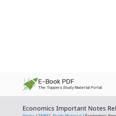
Skip
E-Book PDF
to
The Toppers Study Material Portal
content
Economics Important Notes Re
Home
TNPSC Study Material
Economics Imp