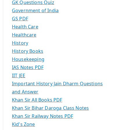
GK Questions Quiz
Government of India
GS PDF
Health Care
Healthcare
History
History Books
Housekeeping
IAS Notes PDF
IIT JEE
Important History Jain Dharm Questions
and Answer
Khan Sir All Books PDF
Khan Sir Bihar Daroga Class Notes
Khan Sir Railway Notes PDF
Kid's Zone