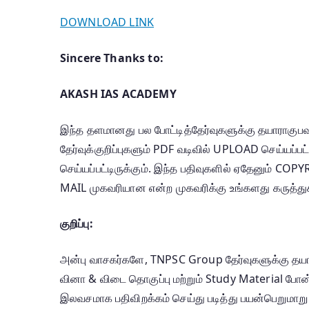
DOWNLOAD LINK
Sincere Thanks to:
AKASH IAS ACADEMY
இந்த தளமானது பல போட்டித்தேர்வுகளுக்கு தயாராகுபவ
தேர்வுக்குறிப்புகளும் PDF வடிவில் UPLOAD செய்யப்
செய்யப்பட்டிருக்கும். இந்த பதிவுகளில் ஏதேனும்
MAIL முகவரியான என்ற முகவரிக்கு உங்களது கருத்துக்
குறிப்பு:
அன்பு வாசகர்களே, TNPSC Group தேர்வுகளுக்கு தயா
வினா & விடை தொகுப்பு மற்றும் Study Material போ
இலவசமாக பதிவிறக்கம் செய்து படித்து பயன்பெறுமாறு