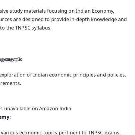
ve study materials focusing on Indian Economy,
urces are designed to provide in-depth knowledge and
to the TNPSC syllabus.
ுளாதாரம்:
xploration of Indian economic principles and policies,
irements.
 as unavailable on Amazon India.
demy:
g various economic topics pertinent to TNPSC exams.