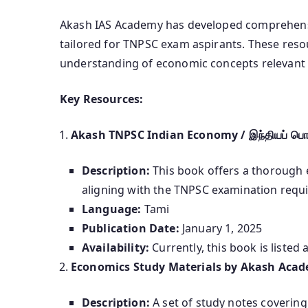
Akash IAS Academy has developed comprehensi
tailored for TNPSC exam aspirants.
These reso
understanding of economic concepts relevant 
Key Resources:
Akash TNPSC Indian Economy / இந்தியப் பொர
Description:
This book offers a thorough e
aligning with the TNPSC examination requ
Language:
Tami
Publication Date:
January 1, 2025
Availability:
Currently, this book is listed
Economics Study Materials by Akash Aca
Description:
A set of study notes coverin