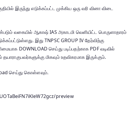
யில் இருந்து எடுக்கப்பட்ட முக்கிய ஒரு வரி வினா விடை
யன்படும் வகையில் ஆகாஷ் IAS அகாடமி வெளியிட்ட பொருளாதாரம்
க்கப்பட்டுள்ளது. இது TNPSC GROUP IV தேர்விற்கு
 எளிமையாக DOWNLOAD செய்து படிப்பதற்காக PDF வடிவில்
ம் தயாராகுபவர்களுக்கு மிகவும் உதவிகரமாக இருக்கும்.
oad செய்து கொள்ளவும்.
LeUOTaBeiFN7iKleW72gcz/preview