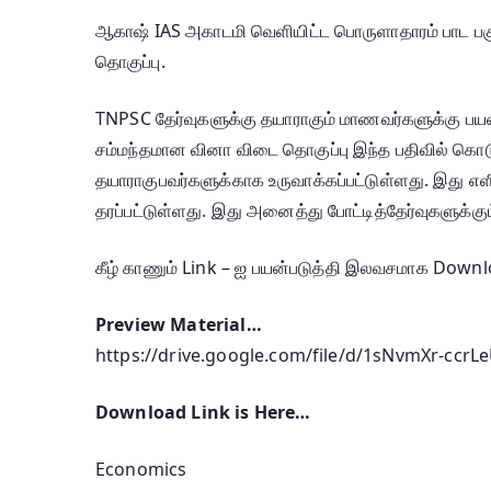
ஆகாஷ் IAS அகாடமி வெளியிட்ட பொருளாதாரம் பாட பகுதி
தொகுப்பு.
TNPSC தேர்வுகளுக்கு தயாராகும் மாணவர்களுக்கு ப
சம்மந்தமான வினா விடை தொகுப்பு இந்த பதிவில் கொடு
தயாராகுபவர்களுக்காக உருவாக்கப்பட்டுள்ளது. இது
தரப்பட்டுள்ளது. இது அனைத்து போட்டித்தேர்வுகளுக்கு
கீழ் காணும் Link – ஐ பயன்படுத்தி இலவசமாக Downl
Preview Material…
https://drive.google.com/file/d/1sNvmXr-ccr
Download Link is Here…
Economics