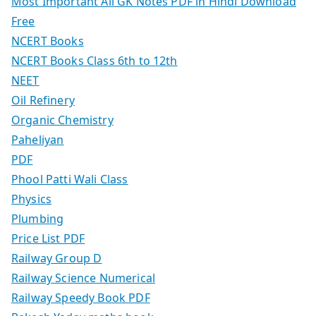
Most Important All GK Notes PDF in Hindi Download
Free
NCERT Books
NCERT Books Class 6th to 12th
NEET
Oil Refinery
Organic Chemistry
Paheliyan
PDF
Phool Patti Wali Class
Physics
Plumbing
Price List PDF
Railway Group D
Railway Science Numerical
Railway Speedy Book PDF