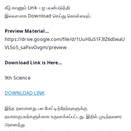
கீழ் காணும் Link – ஐ பயன்படுத்தி
இலவசமாக Download செய்து கொள்ளவும்.
Preview Material…
https://drive.google.com/file/d/1UuHIuS1F3lZ6dIwaU
VL5o5_saPxvOvgm/preview
Download Link is Here…
9th Science
DOWNLOAD LINK
இந்த தளமானது பல போட்டித்தேர்வுகளுக்கு
தயாராகுபவர்களுக்காக உருவாக்கப்பட்டது. இதில் முடிந்தவரை
அனைத்து