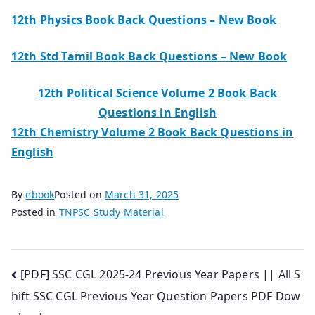
12th Physics Book Back Questions – New Book
12th Std Tamil Book Back Questions – New Book
12th Political Science Volume 2 Book Back
Questions in English
12th Chemistry Volume 2 Book Back Questions in
English
By
ebook
Posted on
March 31, 2025
Posted in
TNPSC Study Material
Post
[PDF] SSC CGL 2025-24 Previous Year Papers || All S
hift SSC CGL Previous Year Question Papers PDF Dow
navigation