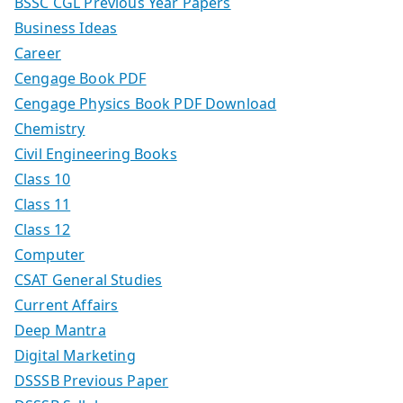
BSSC CGL Previous Year Papers
Business Ideas
Career
Cengage Book PDF
Cengage Physics Book PDF Download
Chemistry
Civil Engineering Books
Class 10
Class 11
Class 12
Computer
CSAT General Studies
Current Affairs
Deep Mantra
Digital Marketing
DSSSB Previous Paper