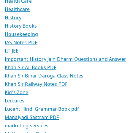
Health Care
Healthcare
History
History Books
Housekeeping
IAS Notes PDF
IIT JEE
Important History Jain Dharm Questions and Answer
Khan Sir All Books PDF
Khan Sir Bihar Daroga Class Notes
Khan Sir Railway Notes PDF
Kid's Zone
Lectures
Lucent Hindi Grammar Book pdf
Manaiyadi Sastram PDF
marketing services