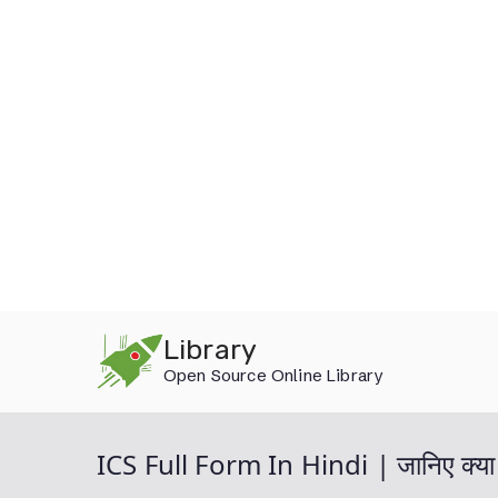
Skip
Library
to
Open Source Online Library
content
ICS Full Form In Hindi | जानिए क्या ह