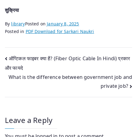
शुक्रिया
By
library
Posted on
January 8, 2025
Posted in
PDF Download for Sarkari Naukri
Post
ऑप्टिकल फाइबर क्या है? (Fiber Optic Cable In Hindi) प्रकार
और फायदे
navigation
What is the difference between government job and
private job?
Leave a Reply
You must be
logged in
to post a comment.