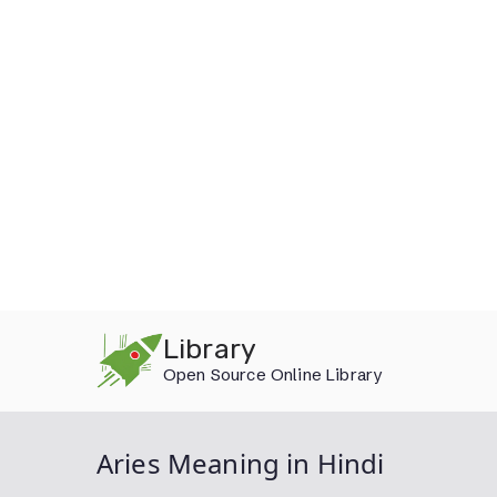
Skip
Library
to
Open Source Online Library
content
Aries Meaning in Hindi