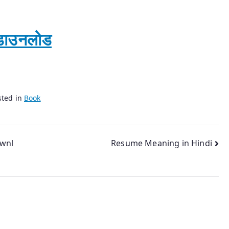
क डाउनलोड
sted in
Book
ownl
Resume Meaning in Hindi