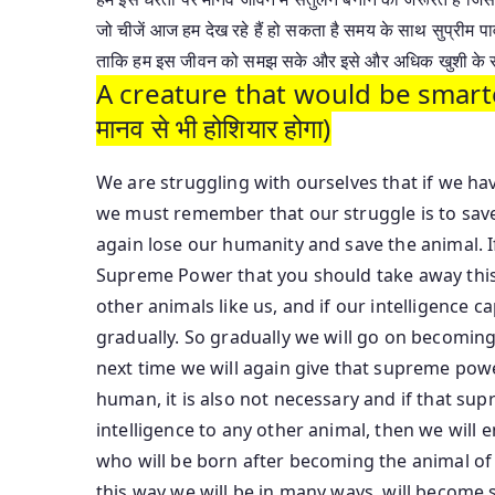
जो चीजें आज हम देख रहे हैं हो सकता है समय के साथ सुप्रीम 
ताकि हम इस जीवन को समझ सके और इसे और अधिक खुशी के 
A creature that would be smarte
मानव से भी होशियार होगा)
We are struggling with ourselves that if we 
we must remember that our struggle is to save
again lose our humanity and save the animal. If 
Supreme Power that you should take away this 
other animals like us, and if our intelligenc
gradually. So gradually we will go on becomin
next time we will again give that supreme pow
human, it is also not necessary and if that sup
intelligence to any other animal, then we will
who will be born after becoming the animal of h
this way we will be in many ways. will become 