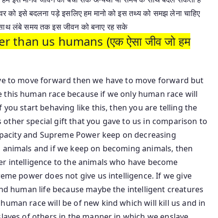
पावर को इसे बदलना पड़े इसलिए हम मानो को इस तथ्य को समझ लेना चाहिए
साथ लंबे समय तक इस जीवन को बनाए रह सके
r than us humans (एक ऐसा जीव जो हम
have to move forward then we have to move forward but
 this human race because if we only human race will
you start behaving like this, then you are telling the
other special gift that you gave to us in comparison to
e capacity and Supreme Power keep on decreasing
g animals and if we keep on becoming animals, then
er intelligence to the animals who have become
reme power does not give us intelligence. If we give
 end human life because maybe the intelligent creatures
uman race will be of new kind which will kill us and in
slaves of others in the manner in which we enslave