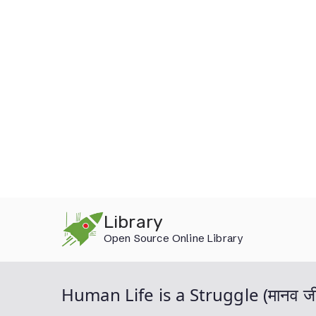
Skip
Library
to
Open Source Online Library
content
Human Life is a Struggle (मानव जीवन