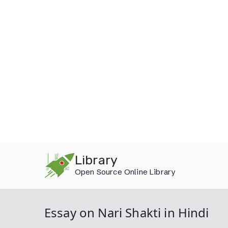
Skip
Library
to
Open Source Online Library
content
Essay on Nari Shakti in Hindi