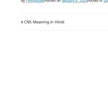
By
1hindigyan
Posted on
January 8, 2025
Posted in
Di
Post
CNS Meaning in Hindi
navigation