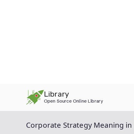
Skip
Library
to
Open Source Online Library
content
Corporate Strategy Meaning in