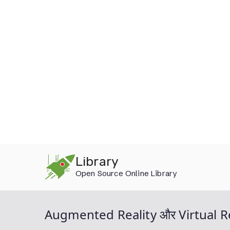
Skip
Library
to
Open Source Online Library
content
Augmented Reality और Virtual Realit