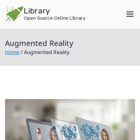
Skip
Library
to
Open Source Online Library
content
Augmented Reality
Home
Augmented Reality