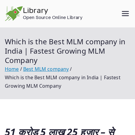
Skip
Library
to
Open Source Online Library
content
Which is the Best MLM company in
India | Fastest Growing MLM
Company
Home
Best MLM company
Which is the Best MLM company in India | Fastest
Growing MLM Company
51 करोड़ 5 लाख 25 हजार – से