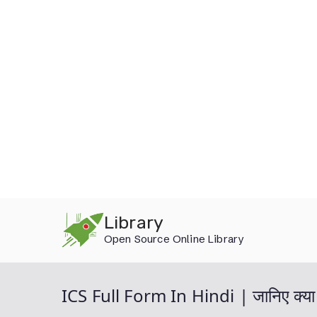
Skip
Library
to
Open Source Online Library
content
ICS Full Form In Hindi | जानिए क्या ह