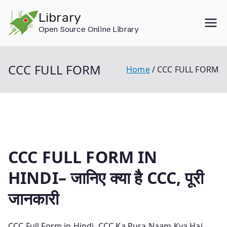
Skip
Library
to
Open Source Online Library
content
CCC FULL FORM
Home
CCC FULL FORM
CCC FULL FORM IN
HINDI– जानिए क्या है CCC, पूरी
जानकारी
CCC Full Form in Hindi, CCC Ka Pura Naam Kya Hai,