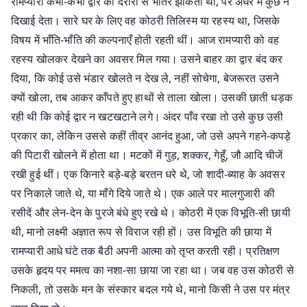
रामप्यारी कभी-कभी द्वार की दरारों से भीतर झाँकती थी, पर अंधेरे में कुछ न
दिखाई देता। सारे घर के लिए वह कोठरी तिलिस्म या रहस्य था, जिसके
विषय में भाँति-भाँति की कल्पनाएँ होती रहती थीं। आज रामप्यारी को वह
रहस्य खोलकर देखने का अवसर मिल गया। उसने बाहर का द्वार बंद कर
दिया, कि कोई उसे भंडार खोलते न देख ले, नहीं सोचेगा, बेजरूरत उसने
क्यों खोला, तब आकर काँपते हुए हाथों से ताला खोला। उसकी छाती धड़क
रही थी कि कोई द्वार न खटखटाने लगे। अंदर पाँव रखा तो उसे कुछ उसी
प्रकार का, लेकिन उससे कहीं तीव्र आनंद हुआ, जो उसे अपने गहने-कपड़े
की पिटारी खोलने में होता था। मटकों में गुड़, शक्कर, गेहूँ, जौ आदि चीजें
रखी हुई थीं। एक किनारे बड़े-बड़े बरतन धरे थे, जो शादी-ब्याह के अवसर
पर निकाले जाते थे, या माँगे दिये जाते थे। एक आले पर मालगुजारी की
रसीदें और लेन-देन के पुरजे बंधे हुए रखे थे। कोठरी में एक विभूति-सी छायी
थी, मानो लक्ष्मी अज्ञात रूप से विराज रही हों। उस विभूति की छाया में
रामप्यारी आधे घंटे तक बैठी अपनी आत्मा को तृप्त करती रही। प्रतिक्षण
उसके हृदय पर ममत्व का नशा-सा छाया जा रहा था। जब वह उस कोठरी से
निकली, तो उसके मन के संस्कार बदल गये थे, मानो किसी ने उस पर मंत्र