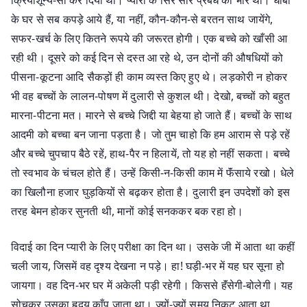
क्रियाशून्य-सा कर दिया था। प्यारी के सिरे सारे प्रबंध का भार था। धोबी
के घर से सब कपड़े आये हैं, या नहीं, कौन-कौन-से बरतन साथ जायेंगे,
सफर-खर्च के लिए कितने रूपये की जरूरत होगी। एक बच्चे को खाँसी आ
रही थी। दूसरे को कई दिन से दस्त आ रहे थे, उन दोनों की औषधियों को
पीसना-कूटना आदि सैकड़ों ही काम व्यस्त किए हुए थे। लड़कोरी न होकर
भी वह बच्चों के लालन-पोषण में दुलारी से कुशल थी। देखो, बच्चों को बहुत
मारना-पीटना मत। मारने से बच्चे जिद्दी या बेहया हो जाते हैं। बच्चों के साथ
आदमी को बच्चा बन जाना पड़ता है। जो तुम चाहो कि हम आराम से पड़े रहें
और बच्चे चुपचाप बैठे रहें, हाथ-पैर न हिलायें, तो यह हो नहीं सकता। बच्चे
तो स्वभाव के चंचल होते हैं। उन्हें किसी-न-किसी काम में फॅंसाये रखो। धेले
का खिलौना हजार घुड़कियों से बढ़कर होता है। दुलारी इन उपदेशों को इस
तरह बेमन होकर सुनती थी, मानों कोई सनककर बक रहा हो।
विदाई का दिन प्यारी के लिए परीक्षा का दिन था। उसके जी में आता था कहीं
चली जाय, जिसमें वह दृश्य देखना न पड़े। हा! घड़ी-भर में यह घर सूना हो
जायगा। वह दिन-भर घर में अकेली पड़ी रहेगी। किससे हॅंसेगी-बोलेगी। यह
सोचकर उसका हृदय काँप जाता था। ज्यों-ज्यों समय निकट आता था,