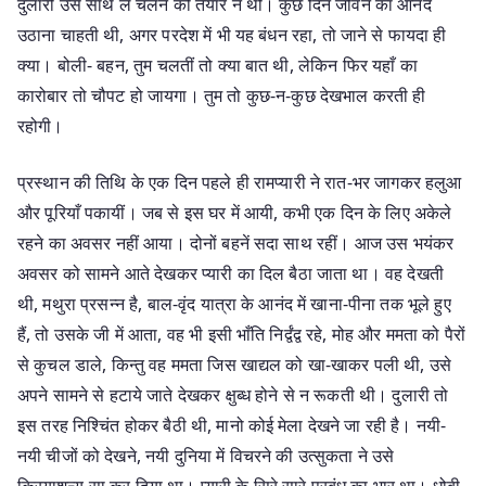
दुलारी उसे साथ ले चलने को तैयार न थी। कुछ दिन जीवन का आनंद
उठाना चाहती थी, अगर परदेश में भी यह बंधन रहा, तो जाने से फायदा ही
क्या। बोली- बहन, तुम चलतीं तो क्या बात थी, लेकिन फिर यहाँ का
कारोबार तो चौपट हो जायगा। तुम तो कुछ-न-कुछ देखभाल करती ही
रहोगी।
प्रस्थान की तिथि के एक दिन पहले ही रामप्यारी ने रात-भर जागकर हलुआ
और पूरियाँ पकायीं। जब से इस घर में आयी, कभी एक दिन के लिए अकेले
रहने का अवसर नहीं आया। दोनों बहनें सदा साथ रहीं। आज उस भयंकर
अवसर को सामने आते देखकर प्यारी का दिल बैठा जाता था। वह देखती
थी, मथुरा प्रसन्न है, बाल-वृंद यात्रा के आनंद में खाना-पीना तक भूले हुए
हैं, तो उसके जी में आता, वह भी इसी भाँति निर्द्वंद्व रहे, मोह और ममता को पैरों
से कुचल डाले, किन्तु वह ममता जिस खाद्यल को खा-खाकर पली थी, उसे
अपने सामने से हटाये जाते देखकर क्षुब्ध होने से न रूकती थी। दुलारी तो
इस तरह निश्चिंत होकर बैठी थी, मानो कोई मेला देखने जा रही है। नयी-
नयी चीजों को देखने, नयी दुनिया में विचरने की उत्सुकता ने उसे