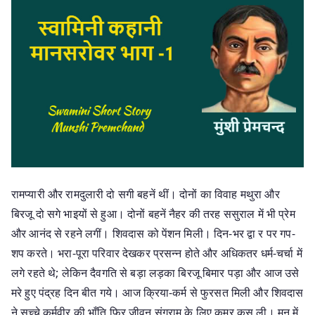
रामप्यारी और रामदुलारी दो सगी बहनें थीं। दोनों का विवाह मथुरा और
बिरजू दो सगे भाइयों से हुआ। दोनों बहनें नैहर की तरह ससुराल में भी प्रेम
और आनंद से रहने लगीं। शिवदास को पेंशन मिली। दिन-भर द्वा र पर गप-
शप करते। भरा-पूरा परिवार देखकर प्रसन्न होते और अधिकतर धर्म-चर्चा में
लगे रहते थे; लेकिन दैवगति से बड़ा लड़का बिरजू बिमार पड़ा और आज उसे
मरे हुए पंद्रह दिन बीत गये। आज क्रिया-कर्म से फुरसत मिली और शिवदास
ने सच्चे कर्मवीर की भाँति फिर जीवन संग्राम के लिए कमर कस ली। मन में