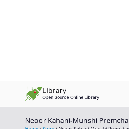
Skip
Library
to
Open Source Online Library
content
Neoor Kahani-Munshi Premchand D
Home
Story
Neoor Kahani-Munshi Premchand D