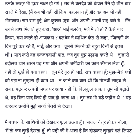
उनके छात्र भी इधर-उधर हो गये। तब से बलदेव को केवल मैंने दो-तीन बार
रास्ते में देखा, (मैं अब भी वही सींकिया पहलवान हूँ और वह अब भी वही
भीमकाय) राम-राम हुई, क्षेम-कुशल पूछा, और अपनी-अपनी राह चले ये। मैंने
उनसे हाथ मिलाते हुए कहा, ‘आओ भाई बलदेव, मजे में तो हो ? कैसे याद
किया, क्या करते हो आजकल ? बलदेव ने व्यथित कंठ से कहा, ‘ज़िन्दगी के
दिन पूरे कर रहे हैं, भाई, और क्या। तुमसे मिलने की बहुत दिनों से इच्छा
थी। याद करो वह मकतबवाली बात, जब तुम मुझे पढ़ाया करते थे। तुम्हारी
बदौलत चार अक्षर पढ़ गया और अपनी जमींदारी का काम सँभाल लेता हूँ,
नहीं तो मूर्ख ही बना रहता। तुम मेरे गुरु हो भाई, सच कहता हूँ; मुझ-जैसे गधो
को पढ़ाना तुम्हारा ही काम था। न-जाने क्या बात थी कि मौलवी साहब से
सबक पढ़कर अपनी जगह पर आया नहीं कि बिलकुल साफ। तुम जो पढ़ाते
थे, वह बिना याद किये ही याद हो जाता था। तुम तब भी बड़े जहीन थे।’ यह
कहकर उन्होंने मुझे सगर्व नेत्रों से देखा।
मैं बचपन के साथियों को देखकर फूल उठता हूँ। सजल नेत्र होकर बोला,
‘मैं तो जब तुम्हें देखता हूँ, तो यही जी में आता है कि दौड़कर तुम्हारे गले लिपट