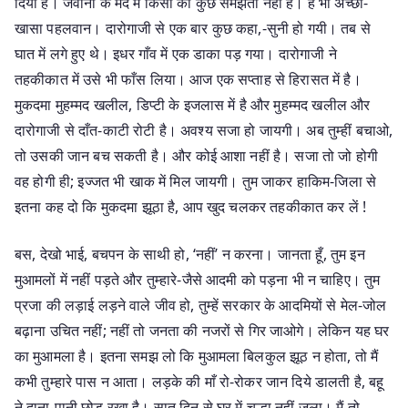
दिया है। जवानी के मद में किसी को कुछ समझता नहीं है। है भी अच्छा-
खासा पहलवान। दारोगाजी से एक बार कुछ कहा,-सुनी हो गयी। तब से
घात में लगे हुए थे। इधर गाँव में एक डाका पड़ गया। दारोगाजी ने
तहकीकात में उसे भी फाँस लिया। आज एक सप्ताह से हिरासत में है।
मुकदमा मुहम्मद खलील, डिप्टी के इजलास में है और मुहम्मद खलील और
दारोगाजी से दाँत-काटी रोटी है। अवश्य सजा हो जायगी। अब तुम्हीं बचाओ,
तो उसकी जान बच सकती है। और कोई आशा नहीं है। सजा तो जो होगी
वह होगी ही; इज्जत भी खाक में मिल जायगी। तुम जाकर हाकिम-जिला से
इतना कह दो कि मुकदमा झूठा है, आप खुद चलकर तहकीकात कर लें !
बस, देखो भाई, बचपन के साथी हो, ‘नहीं’ न करना। जानता हूँ, तुम इन
मुआमलों में नहीं पड़ते और तुम्हारे-जैसे आदमी को पड़ना भी न चाहिए। तुम
प्रजा की लड़ाई लड़ने वाले जीव हो, तुम्हें सरकार के आदमियों से मेल-जोल
बढ़ाना उचित नहीं; नहीं तो जनता की नजरों से गिर जाओगे। लेकिन यह घर
का मुआमला है। इतना समझ लो कि मुआमला बिलकुल झूठ न होता, तो मैं
कभी तुम्हारे पास न आता। लड़के की माँ रो-रोकर जान दिये डालती है, बहू
ने दाना-पानी छोड़ रखा है। सात दिन से घर में चूल्हा नहीं जला। मैं तो