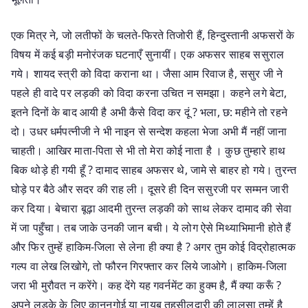
एक मित्र ने, जो लतीफों के चलते-फिरते तिजोरी हैं, हिन्दुस्तानी अफसरों के
विषय में कई बड़ी मनोरंजक घटनाएँ सुनायीं। एक अफसर साहब ससुराल
गये। शायद स्त्री को विदा कराना था। जैसा आम रिवाज है, ससुर जी ने
पहले ही वादे पर लड़की को विदा करना उचित न समझा। कहने लगे बेटा,
इतने दिनों के बाद आयी है अभी कैसे विदा कर दूं ? भला, छ: महीने तो रहने
दो। उधर धर्मपत्नीजी ने भी नाइन से सन्देश कहला भेजा अभी मैं नहीं जाना
चाहती। आखिर माता-पिता से भी तो मेरा कोई नाता है । कुछ तुम्हारे हाथ
बिक थोड़े ही गयी हूँ ? दामाद साहब अफसर थे, जामे से बाहर हो गये। तुरन्त
घोड़े पर बैठे और सदर की राह ली। दूसरे ही दिन ससुरजी पर सम्मन जारी
कर दिया। बेचारा बूढ़ा आदमी तुरन्त लड़की को साथ लेकर दामाद की सेवा
में जा पहुँचा। तब जाके उनकी जान बची। ये लोग ऐसे मिथ्याभिमानी होते हैं
और फिर तुम्हें हाकिम-जिला से लेना ही क्या है ? अगर तुम कोई विद्रोहात्मक
गल्प वा लेख लिखोगे, तो फौरन गिरफ्तार कर लिये जाओगे। हाकिम-जिला
जरा भी मुरौवत न करेंगे। कह देंगे यह गवर्नमेंट का हुक्म है, मैं क्या करूँ ?
अपने लड़के के लिए कानूनगोई या नायब तहसीलदारी की लालसा तुम्हें है