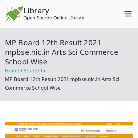
Skip
Library
to
Open Source Online Library
content
MP Board 12th Result 2021
mpbse.nic.in Arts Sci Commerce
School Wise
Home
Student
MP Board 12th Result 2021 mpbse.nic.in Arts Sci
Commerce School Wise