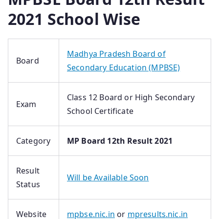
2021 School Wise
Madhya Pradesh Board of
Board
Secondary Education (MPBSE)
Class 12 Board or High Secondary
Exam
School Certificate
Category
MP Board 12th Result 2021
Result
Will be Available Soon
Status
Website
mpbse.nic.in
or
mpresults.nic.in