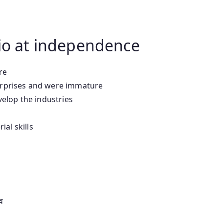
rio at independence
re
terprises and were immature
elop the industries
ial skills
े
व