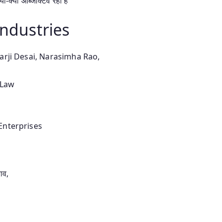
-क्या ऑब्जेक्टिव रही है
industries
arji Desai, Narasimha Rao,
 Law
 Enterprises
राव,