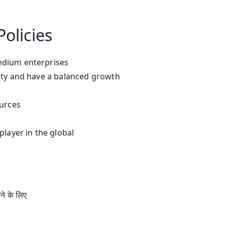
Policies
edium enterprises
ity and have a balanced growth
ources
player in the global
ने के लिए