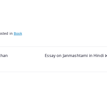
osted in
Book
mchan
Essay on Janmashtami in Hindi