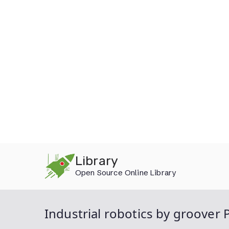
Skip
Library
to
Open Source Online Library
content
Industrial robotics by groover 