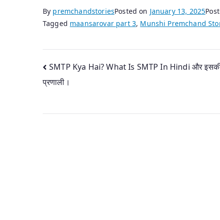
By
premchandstories
Posted on
January 13, 2025
Pos
Tagged
maansarovar part 3
,
Munshi Premchand Sto
Post
SMTP Kya Hai? What Is SMTP In Hindi और इसकी 
प्रणाली।
navigation