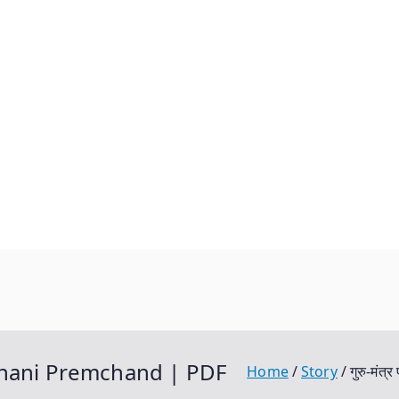
a Kahani Premchand | PDF
Home
Story
गुरु-मं