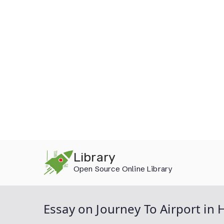
Skip
Library
to
Open Source Online Library
content
Essay on Journey To Airport in 