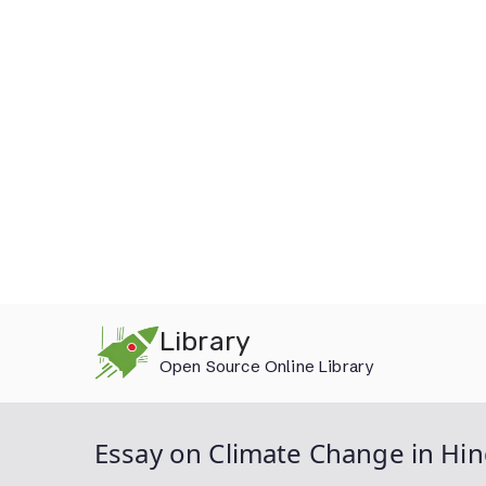
Skip
Library
to
Open Source Online Library
content
Essay on Climate Change in Hin