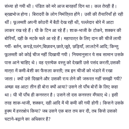
संध्या हो गयी थी। पंडित को मरे आज बारहवाँ दिन था। कल तेरही है।
ब्रह्मभोज होगा। बिरादरी के लोग निमंत्रित होंगे। उसी की तैयारियाँ हो रही
थीं। फूलमती अपनी कोठरी में बैठी देख रही थी, पल्लेदार बोरे में आटा
लाकर रख रहे हैं। घी के टिन आ रहे हैं। शाक-भाजी के टोकरे, शक्कर की
बोरियाँ, दही के मटके चले आ रहे हैं। महापात्र के लिए दान की चीजें लायी
गयीं- बर्तन, कपड़े,पलंग,बिछावन,छाते,जूते, छड़ियाँ, लालटेनें आदि; किन्तु
फूलमती को कोई चीज नहीं दिखायी गयी। नियमानुसार ये सब सामान उसके
पास आने चाहिए थे। वह प्रत्येक वस्तु को देखती उसे पसंद करती,उसकी
मात्रा में कमी-बेशी का फैसला करती; तब इन चीजों को भंडारे में रखा
जाता। क्यों उसे दिखाने और उसकी राय लेने की जरूरत नहीं समझी गयी?
अच्छा वह आटा तीन ही बोरा क्यों आया? उसने तो पाँच बोरों के लिए कहा
था। घी भी पाँच ही कनस्तर है। उसने तो दस कनस्तर मँगवाए थे। इसी
तरह शाक-भाजी, शक्कर, दही आदि में भी कमी की गयी होगी। किसने उसके
हुक्म में हस्तक्षेप किया? जब उसने एक बात तय कर दी, तब किसे उसको
घटाने-बढ़ाने का अधिकार है?