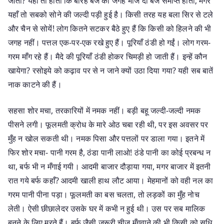
जाती? यही तो होता कि बारह बजे की जगह भोज दो बजे समाप्त होता; मगर
यहाँ तो सबको सोने की जल्दी पड़ी हुई है। किसी तरह यह बला सिर से टले
और चैन से सोयें! लोग कितने सटकर बैठे हुए हैं कि किसी को हिलने की भी
जगह नहीं। पत्तल एक-पर-एक रखे हुए हैं। पूरियाँ ठंडी हो गईं। लोग गरम-
गरम माँग रहे हैं। मैदे की पूरियाँ ठंडी होकर चिमड़ी हो जाती हैं। इन्हें कौन
खायेगा? रसोइये को कढ़ाव पर से न जाने क्यों उठा दिया गया? यही सब बातें
नाक काटने की हैं।
सहसा शोर मचा, तरकारियों में नमक नहीं। बड़ी बहू जल्दी-जल्दी नमक
पीसने लगी। फूलमती क्रोध के मारे ओठ चबा रही थी, पर इस अवसर पर
मुँह न खोल सकती थी। नमक पिसा और पत्तलों पर डाला गया। इतने में
फिर शोर मचा- पानी गरम है, ठंडा पानी लाओ! ठंडे पानी का कोई प्रबन्ध न
था, बर्फ भी न मँगाई गयी। आदमी बाजार दौड़ाया गया, मगर बाजार में इतनी
रात गये बर्फ कहाँ? आदमी खाली हाथ लौट आया। मेहमानों को वही नल का
गरम पानी पीना पड़ा। फूलमती का बस चलता, तो लड़कों का मुँह नोच
लेती। ऐसी छीछालेदर उसके घर में कभी न हुई थी। उस पर सब मालिक
बनने के लिए मरते हैं। बर्फ जैसी जरूरी चीज मँगवाने की भी किसी को सुधि