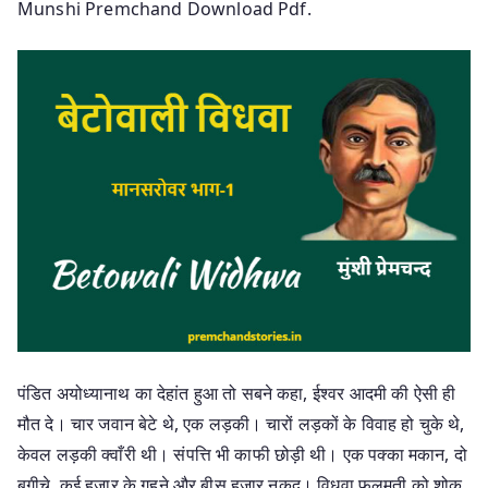
Munshi Premchand Download Pdf.
पंडित अयोध्यानाथ का देहांत हुआ तो सबने कहा, ईश्वर आदमी की ऐसी ही
मौत दे। चार जवान बेटे थे, एक लड़की। चारों लड़कों के विवाह हो चुके थे,
केवल लड़की क्‍वाँरी थी। संपत्ति भी काफी छोड़ी थी। एक पक्का मकान, दो
बगीचे, कई हजार के गहने और बीस हजार नकद। विधवा फूलमती को शोक