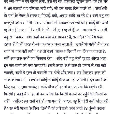
पर ज्यों-ज्यों समय बीतने लगा, उस पर यह हकीकत खुलने लगी कि इस घर
में अब उसकी वह हैसियत नहीं रही, जो दस-बारह दिन पहले थी। संबंधियों
के यहाँ के नेवते में शक्कर, मिठाई, दही, अचार आदि आ रहे थे। बड़ी बहू इन
वस्तुओं को स्वामिनी-भाव से सँभाल-सँभालकर रख रही थी। कोई भी उससे
पूछने नहीं आता। बिरादरी के लोग जो कुछ पूछते हैं, कामतानाथ से या बड़ी
बहू से। कामतानाथ कहाँ का बड़ा इंतजामकार है,रात-दिन भंग पिये पड़ा
रहता हैं किसी तरह रो-धोकर दफ्तर चला जाता है। उसमें भी महीने में पंद्रह
नागों से कम नहीं होते। वह तो कहो, साहब पंडितजी का लिहाज करता है,
नहीं अब तक कभी का निकाल देता। और बड़ी बहू जैसी फूहड़ औरत भला
इन सब बातों को क्या समझेगी! अपने कपड़े-लत्ते तक तो जतन से रख नहीं
सकती, चली है गृहस्थी चलाने! भद होगी और क्या। सब मिलकर कुल की
नाक कटवायेंगे। वक्त पर कोई-न-कोई चीज कम हो जायेगी। इन कामों के
लिए बड़ा अनुभव चाहिए। कोई चीज तो इतनी बन जायेगी कि मारी-मारी
फिरेगी। कोई चीज इतनी कम बनेगी कि किसी पत्तल पर पहुँचेगी, किसी पर
नहीं। आखिर इन सबों को हो क्या गया है! अच्छा, बहू तिजोरी क्यों खोल रही
है? वह मेरी आज्ञा के बिना तिजोरी खोलनेवाली कौन होती है? कुंजी उसके