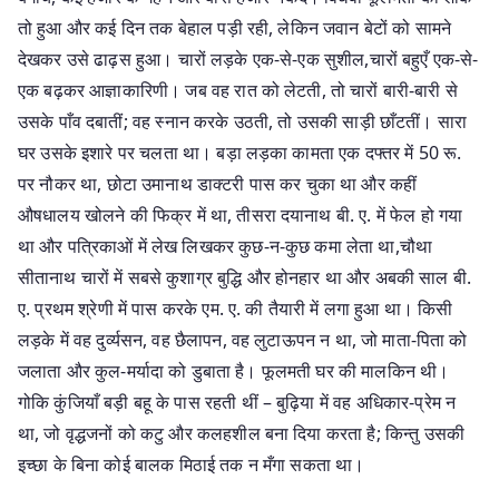
तो हुआ और कई दिन तक बेहाल पड़ी रही, लेकिन जवान बेटों को सामने
देखकर उसे ढाढ़स हुआ। चारों लड़के एक-से-एक सुशील,चारों बहुएँ एक-से-
एक बढ़कर आज्ञाकारिणी। जब वह रात को लेटती, तो चारों बारी-बारी से
उसके पाँव दबातीं; वह स्नान करके उठती, तो उसकी साड़ी छाँटतीं। सारा
घर उसके इशारे पर चलता था। बड़ा लड़का कामता एक दफ्तर में 50 रू.
पर नौकर था, छोटा उमानाथ डाक्टरी पास कर चुका था और कहीं
औषधालय खोलने की फिक्र में था, तीसरा दयानाथ बी. ए. में फेल हो गया
था और पत्रिकाओं में लेख लिखकर कुछ-न-कुछ कमा लेता था,चौथा
सीतानाथ चारों में सबसे कुशाग्र बुद्धि और होनहार था और अबकी साल बी.
ए. प्रथम श्रेणी में पास करके एम. ए. की तैयारी में लगा हुआ था। किसी
लड़के में वह दुर्व्यसन, वह छैलापन, वह लुटाऊपन न था, जो माता-पिता को
जलाता और कुल-मर्यादा को डुबाता है। फूलमती घर की मालकिन थी।
गोकि कुंजियाँ बड़ी बहू के पास रहती थीं – बुढ़िया में वह अधिकार-प्रेम न
था, जो वृद्धजनों को कटु और कलहशील बना दिया करता है; किन्तु उसकी
इच्छा के बिना कोई बालक मिठाई तक न मँगा सकता था।