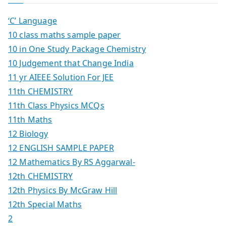
‘C’ Language
10 class maths sample paper
10 in One Study Package Chemistry
10 Judgement that Change India
11 yr AIEEE Solution For JEE
11th CHEMISTRY
11th Class Physics MCQs
11th Maths
12 Biology
12 ENGLISH SAMPLE PAPER
12 Mathematics By RS Aggarwal-
12th CHEMISTRY
12th Physics By McGraw Hill
12th Special Maths
2