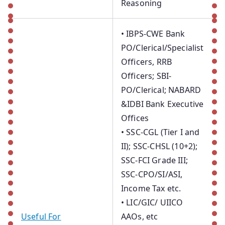
Reasoning
• IBPS-CWE Bank
PO/Clerical/Specialist
Officers, RRB
Officers; SBI-
PO/Clerical; NABARD
&IDBI Bank Executive
Offices
• SSC-CGL (Tier I and
II); SSC-CHSL (10+2);
SSC-FCI Grade III;
SSC-CPO/SI/ASI,
Income Tax etc.
• LIC/GIC/ UIICO
Useful For
AAOs, etc