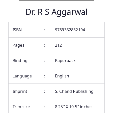
Dr. R S Aggarwal
ISBN
:
9789352832194
Pages
:
212
Binding
:
Paperback
Language
:
English
Imprint
:
S. Chand Publishing
Trim size
:
8.25″ X 10.5″ inches