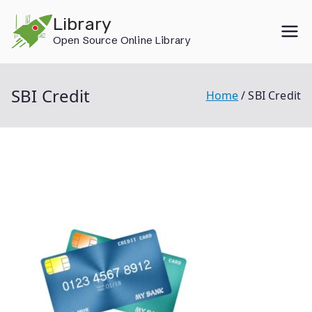
Skip
Library
to
Open Source Online Library
content
SBI Credit
Home
SBI Credit