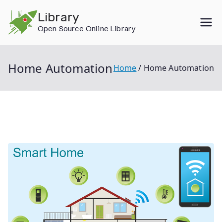
Skip
Library
to
Open Source Online Library
content
Home Automation
Home
Home Automation